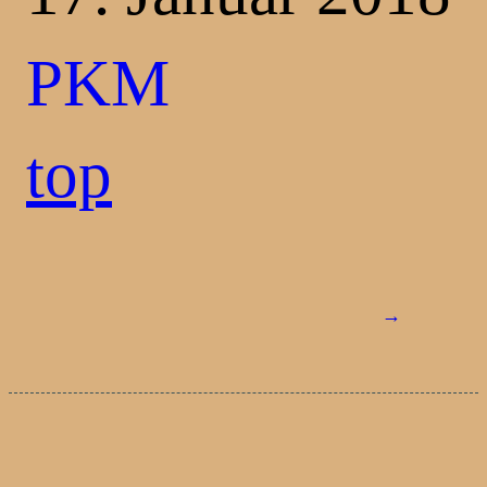
PKM
top
→