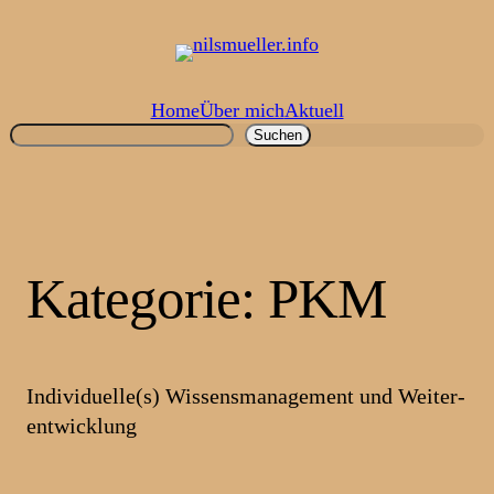
Zum
Inhalt
springen
Home
Über mich
Aktuell
Suchen
Suchen
Kategorie:
PKM
Individuelle(s) Wissens­management und Weiter­
entwicklung