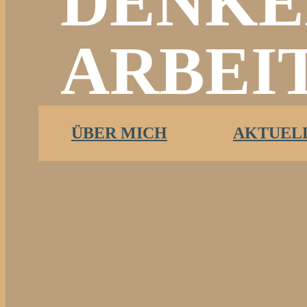
DENKE
ARBEI
ÜBER MICH
AKTUEL