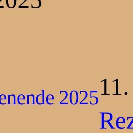
11.
henende 2025
Re