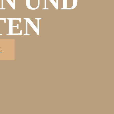
N UND
TEN
L