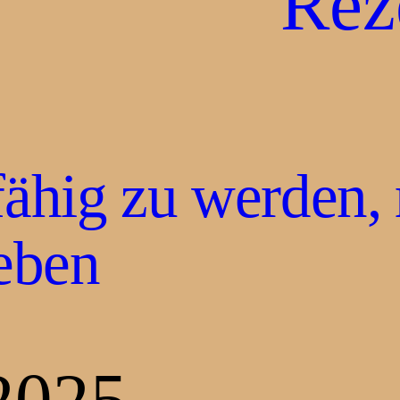
Rez
hig zu werden, 
eben
2025