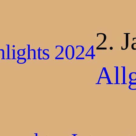
2. 
lights 2024
All