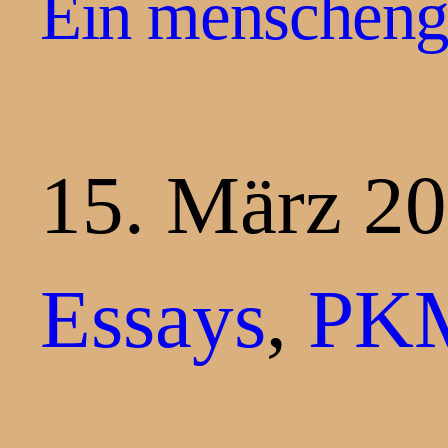
Ein menschenge
15. März 2
Essays
, 
PK