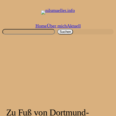
Zum
Inhalt
springen
Home
Über mich
Aktuell
Suchen
Suchen
Zu Fuß von Dortmund-